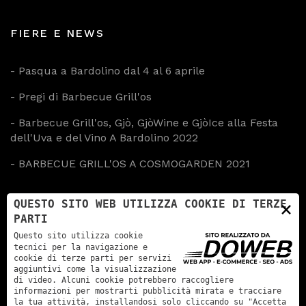
FIERE E NEWS
-
Pasqua a Bardolino dal 4 al 6 aprile
-
Pregi di Barbecue Grill'os
-
Barbecue Grill'os, Gjò, GjòWine e GjòIce alla Festa
dell'Uva e del Vino A Bardolino 2022
-
BARBECUE GRILL'OS A COSMOGARDEN 2021
×
QUESTO SITO WEB UTILIZZA COOKIE DI TERZE
CONTATTI
PARTI
Questo sito utilizza cookie
Via Marsala 19A - 37012 Bussolengo (VR)
tecnici per la navigazione e
cookie di terze parti per servizi
aggiuntivi come la visualizzazione
SI RICEVE SOLO SU APPUNTAMENTO
di video. Alcuni cookie potrebbero raccogliere
+39 3382904343
informazioni per mostrarti pubblicità mirata e tracciare
la tua attività, installandosi solo cliccando su "Accetta