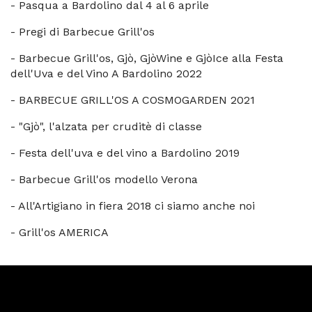
-
Pasqua a Bardolino dal 4 al 6 aprile
-
Pregi di Barbecue Grill'os
-
Barbecue Grill'os, Gjò, GjòWine e GjòIce alla Festa
dell'Uva e del Vino A Bardolino 2022
-
BARBECUE GRILL'OS A COSMOGARDEN 2021
-
"Gjò", l'alzata per cruditè di classe
-
Festa dell'uva e del vino a Bardolino 2019
-
Barbecue Grill'os modello Verona
-
All'Artigiano in fiera 2018 ci siamo anche noi
-
Grill'os AMERICA