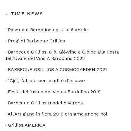
ULTIME NEWS
-
Pasqua a Bardolino dal 4 al 6 aprile
-
Pregi di Barbecue Grill'os
-
Barbecue Grill'os, Gjò, GjòWine e GjòIce alla Festa
dell'Uva e del Vino A Bardolino 2022
-
BARBECUE GRILL'OS A COSMOGARDEN 2021
-
"Gjò", l'alzata per cruditè di classe
-
Festa dell'uva e del vino a Bardolino 2019
-
Barbecue Grill'os modello Verona
-
All'Artigiano in fiera 2018 ci siamo anche noi
-
Grill'os AMERICA