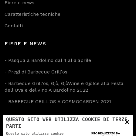
Fiere e news
Caratteristiche tecniche
Contatti
FIERE E NEWS
-
Pasqua a Bardolino dal 4 al 6 aprile
-
Pregi di Barbecue Grill'os
-
Barbecue Grill'os, Gjò, GjòWine e GjòIce alla Festa
dell'Uva e del Vino A Bardolino 2022
-
BARBECUE GRILL'OS A COSMOGARDEN 2021
×
QUESTO SITO WEB UTILIZZA COOKIE DI TERZE
CONTATTI
PARTI
Questo sito utilizza cookie